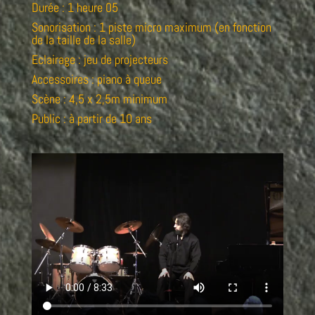
Durée : 1 heure 05
Sonorisation : 1 piste micro maximum (en fonction
de la taille de la salle)
Eclairage : jeu de projecteurs
Accessoires : piano à queue
Scène : 4,5 x 2,5m minimum
Public : à partir de 10 ans