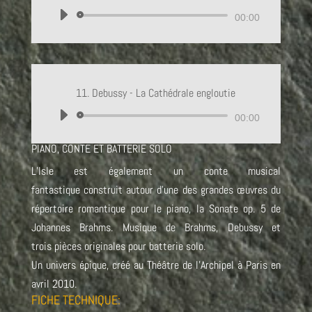
Lecteur
00:00
audio
11. Debussy - La Cathédrale engloutie
Lecteur
00:00
audio
PIANO, CONTE ET BATTERIE SOLO
L’Isle est également un conte musical
fantastique construit autour d’une des grandes œuvres du
répertoire romantique pour le piano, la Sonate op. 5 de
Johannes Brahms. Musique de Brahms, Debussy et
trois pièces originales pour batterie solo.
Un univers épique, créé au Théâtre de l’Archipel à Paris en
avril 2010.
FICHE TECHNIQUE: