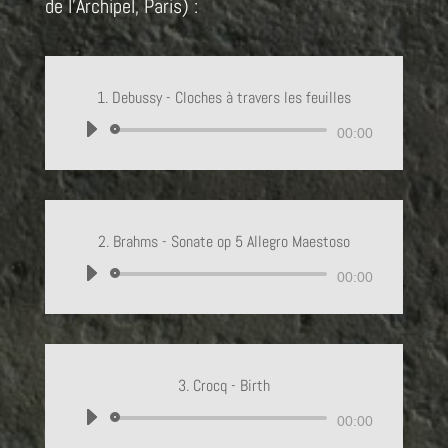
de l’Archipel, Paris) :
1. Debussy - Cloches à travers les feuilles
Lecteur
00:00
audio
2. Brahms - Sonate op 5 Allegro Maestoso
Lecteur
00:00
audio
3. Crocq - Birth
Lecteur
00:00
audio